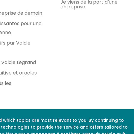
Je viens de la part d’une
entreprise
treprise de demain
issantes pour une
renne
ifs par Valdie
 Valdie Legrand
uitive et oracles
us les
d which topics are most relevant to you. By continuing to
r technologies to provide the service and offers tailored to